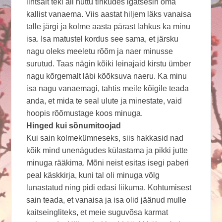
lihtsalt teki all nuttu tihkudes igatsesin oma
kallist vanaema. Viis aastat hiljem läks vanaisa
talle järgi ja kolme aasta pärast lahkus ka minu
isa. Isa matustel kordus see sama, et järsku
nagu oleks meeletu rõõm ja naer minusse
surutud. Taas nägin kõiki leinajaid kirstu ümber
nagu kõrgemalt läbi kõõksuva naeru. Ka minu
isa nagu vanaemagi, tahtis meile kõigile teada
anda, et mida te seal ulute ja minestate, vaid
hoopis rõõmustage koos minuga.
Hinged kui sõnumitoojad
Kui sain kolmekümneseks, siis hakkasid nad
kõik mind unenägudes külastama ja pikki jutte
minuga rääkima. Mõni neist esitas isegi paberi
peal käskkirja, kuni tal oli minuga võlg
lunastatud ning pidi edasi liikuma. Kohtumisest
sain teada, et vanaisa ja isa olid jäänud mulle
kaitseingliteks, et meie suguvõsa karmat