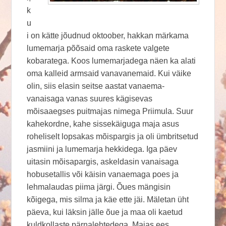
k
u
i on kätte jõudnud oktoober, hakkan märkama
lumemarja põõsaid oma raskete valgete
kobaratega. Koos lumemarjadega näen ka alati
oma kalleid armsaid vanavanemaid. Kui väike
olin, siis elasin seitse aastat vanaema-
vanaisaga vanas suures kägisevas
mõisaaegses puitmajas nimega Priimula. Suur
kahekordne, kahe sissekäiguga maja asus
roheliselt lopsakas mõispargis ja oli ümbritsetud
jasmiini ja lumemarja hekkidega. Iga päev
uitasin mõisapargis, askeldasin vanaisaga
hobusetallis või käisin vanaemaga poes ja
lehmalaudas piima järgi. Õues mängisin
kõigega, mis silma ja käe ette jäi. Mäletan üht
päeva, kui läksin jälle õue ja maa oli kaetud
kuldkollaste pärnalehtedega. Majas ees