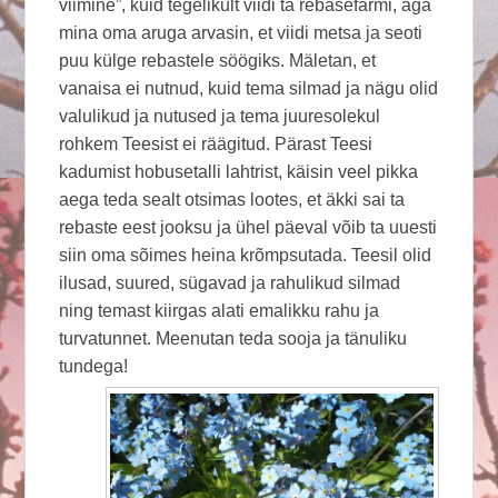
viimine”, kuid tegelikult viidi ta rebasefarmi, aga
mina oma aruga arvasin, et viidi metsa ja seoti
puu külge rebastele söögiks. Mäletan, et
vanaisa ei nutnud, kuid tema silmad ja nägu olid
valulikud ja nutused ja tema juuresolekul
rohkem Teesist ei räägitud. Pärast Teesi
kadumist hobusetalli lahtrist, käisin veel pikka
aega teda sealt otsimas lootes, et äkki sai ta
rebaste eest jooksu ja ühel päeval võib ta uuesti
siin oma sõimes heina krõmpsutada. Teesil olid
ilusad, suured, sügavad ja rahulikud silmad
ning temast kiirgas alati emalikku rahu ja
turvatunnet. Meenutan teda sooja ja tänuliku
tundega!