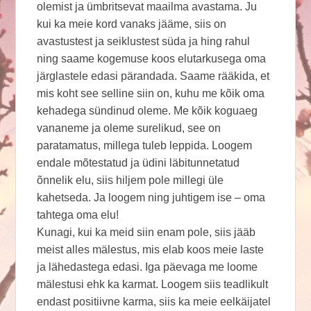
olemist ja ümbritsevat maailma avastama. Ju
kui ka meie kord vanaks jääme, siis on
avastustest ja seiklustest süda ja hing rahul
ning saame kogemuse koos elutarkusega oma
järglastele edasi pärandada. Saame rääkida, et
mis koht see selline siin on, kuhu me kõik oma
kehadega sündinud oleme. Me kõik koguaeg
vananeme ja oleme surelikud, see on
paratamatus, millega tuleb leppida. Loogem
endale mõtestatud ja üdini läbitunnetatud
õnnelik elu, siis hiljem pole millegi üle
kahetseda. Ja loogem ning juhtigem ise – oma
tahtega oma elu!
Kunagi, kui ka meid siin enam pole, siis jääb
meist alles mälestus, mis elab koos meie laste
ja lähedastega edasi. Iga päevaga me loome
mälestusi ehk ka karmat. Loogem siis teadlikult
endast positiivne karma, siis ka meie eelkäijatel