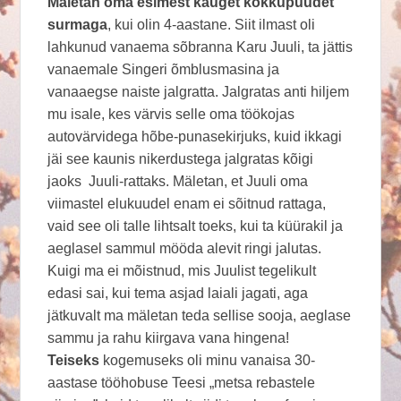
Mäletan oma esimest kauget kokkupuudet
surmaga
, kui olin 4-aastane. Siit ilmast oli
lahkunud vanaema sõbranna Karu Juuli, ta jättis
vanaemale Singeri õmblusmasina ja
vanaaegse naiste jalgratta. Jalgratas anti hiljem
mu isale, kes värvis selle oma töökojas
autovärvidega hõbe-punasekirjuks, kuid ikkagi
jäi see kaunis nikerdustega jalgratas kõigi
jaoks Juuli-rattaks. Mäletan, et Juuli oma
viimastel elukuudel enam ei sõitnud rattaga,
vaid see oli talle lihtsalt toeks, kui ta küürakil ja
aeglasel sammul mööda alevit ringi jalutas.
Kuigi ma ei mõistnud, mis Juulist tegelikult
edasi sai, kui tema asjad laiali jagati, aga
jätkuvalt ma mäletan teda sellise sooja, aeglase
sammu ja rahu kiirgava vana hingena!
Teiseks
kogemuseks oli minu vanaisa 30-
aastase tööhobuse Teesi „metsa rebastele