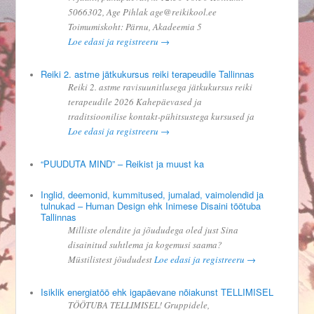
5066302, Age Pihlak age@reikikool.ee
Toimumiskoht: Pärnu, Akadeemia 5
Loe edasi ja registreeru →
Reiki 2. astme jätkukursus reiki terapeudile Tallinnas
Reiki 2. astme ravisuunitlusega jätkukursus reiki
terapeudile 2026 Kahepäevased ja
traditsioonilise kontakt-pühitsustega kursused ja
Loe edasi ja registreeru →
“PUUDUTA MIND” – Reikist ja muust ka
Inglid, deemonid, kummitused, jumalad, vaimolendid ja
tulnukad – Human Design ehk Inimese Disaini töötuba
Tallinnas
Milliste olendite ja jõududega oled just Sina
disainitud suhtlema ja kogemusi saama?
Müstilistest jõududest
Loe edasi ja registreeru →
Isiklik energiatöö ehk igapäevane nõiakunst TELLIMISEL
TÖÖTUBA TELLIMISEL! Gruppidele,