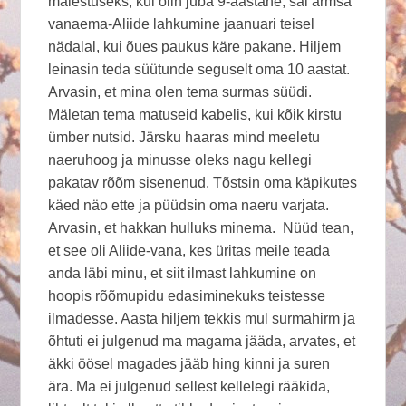
mälestuseks, kui olin juba 9-aastane, sai armsa
vanaema-Aliide lahkumine jaanuari teisel
nädalal, kui õues paukus käre pakane. Hiljem
leinasin teda süütunde seguselt oma 10 aastat.
Arvasin, et mina olen tema surmas süüdi.
Mäletan tema matuseid kabelis, kui kõik kirstu
ümber nutsid. Järsku haaras mind meeletu
naeruhoog ja minusse oleks nagu kellegi
pakatav rõõm sisenenud. Tõstsin oma käpikutes
käed näo ette ja püüdsin oma naeru varjata.
Arvasin, et hakkan hulluks minema. Nüüd tean,
et see oli Aliide-vana, kes üritas meile teada
anda läbi minu, et siit ilmast lahkumine on
hoopis rõõmupidu edasiminekuks teistesse
ilmadesse. Aasta hiljem tekkis mul surmahirm ja
õhtuti ei julgenud ma magama jääda, arvates, et
äkki öösel magades jääb hing kinni ja suren
ära. Ma ei julgenud sellest kellelegi rääkida,