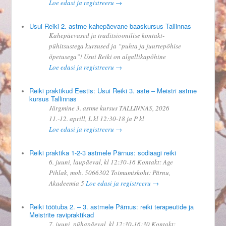
Loe edasi ja registreeru →
Usui Reiki 2. astme kahepäevane baaskursus Tallinnas
Kahepäevased ja traditsioonilise kontakt-
pühitsustega kursused ja “puhta ja juurtepõhise
õpetusega”! Usui Reiki on algallikapõhine
Loe edasi ja registreeru →
Reiki praktikud Eestis: Usui Reiki 3. aste – Meistri astme
kursus Tallinnas
Järgmine 3. astme kursus TALLINNAS, 2026
11.-12. aprill, L kl 12:30-18 ja P kl
Loe edasi ja registreeru →
Reiki praktika 1-2-3 astmele Pärnus: sodiaagi reiki
6. juuni, laupäeval, kl 12:30-16 Kontakt: Age
Pihlak, mob. 5066302 Toimumiskoht: Pärnu,
Akadeemia 5
Loe edasi ja registreeru →
Reiki töötuba 2. – 3. astmele Pärnus: reiki terapeutide ja
Meistrite ravipraktikad
7. juuni, pühapäeval, kl 12:30-16:30 Kontakt: