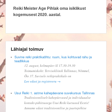
Reiki Meister Age Pihlak oma isiklikust
kogemusest 2020. aastal.
Lähiajal toimuv
Suvine reiki praktikaõhtu: ruum, kus kohtuvad rahu ja
teadlikkus
12. august, kolmapäev kl 17.30-19.30
Toimumiskoht: Tervisekliinik Tallinnas, Nõmmel,
Õie 37. Suvisele reikipraktikale on
Loe edasi ja registreeru →
Usui Reiki 1. astme kahepäevane suvekursus Tallinnas
Traditsiooniliselt kahepäevased ja individuaalse
kontakt-pühitsusega Usui Reiki kursused Eestis!
Anname edasi traditsioonilise ja juurtepõhise