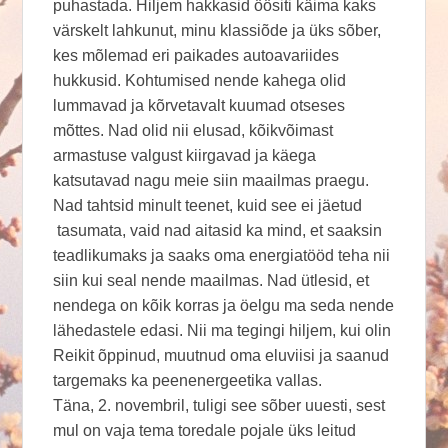
puhastada. Hiljem hakkasid öösiti käima kaks
värskelt lahkunut, minu klassiõde ja üks sõber,
kes mõlemad eri paikades autoavariides
hukkusid. Kohtumised nende kahega olid
lummavad ja kõrvetavalt kuumad otseses
mõttes. Nad olid nii elusad, kõikvõimast
armastuse valgust kiirgavad ja käega
katsutavad nagu meie siin maailmas praegu.
Nad tahtsid minult teenet, kuid see ei jäetud
tasumata, vaid nad aitasid ka mind, et saaksin
teadlikumaks ja saaks oma energiatööd teha nii
siin kui seal nende maailmas. Nad ütlesid, et
nendega on kõik korras ja öelgu ma seda nende
lähedastele edasi. Nii ma tegingi hiljem, kui olin
Reikit õppinud, muutnud oma eluviisi ja saanud
targemaks ka peenenergeetika vallas.
Täna, 2. novembril, tuligi see sõber uuesti, sest
mul on vaja tema toredale pojale üks leitud