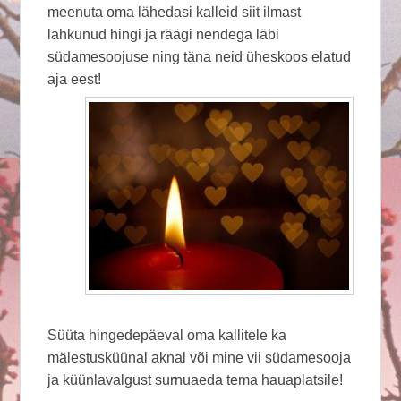
meenuta oma lähedasi kalleid siit ilmast
lahkunud hingi ja räägi nendega läbi
südamesoojuse ning täna neid üheskoos elatud
aja eest!
Süüta hingedepäeval oma kallitele ka
mälestusküünal aknal või mine vii südamesooja
ja küünlavalgust surnuaeda tema hauaplatsile!