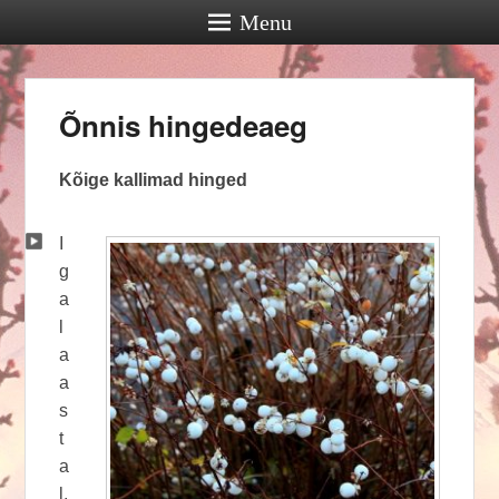
Menu
Õnnis hingedeaeg
Kõige kallimad hinged
I
g
a
l
a
a
s
t
a
l,