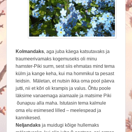
Kolmandaks
, aga juba käega katsutavaks ja
traumeerivamaks kogemuseks oli minu
hamster-Piki surm, sest siis ehmatas mind tema
külm ja kange keha, kui ma hommikul ta pesast
leidsin. Mäletan, et nutsin ikka oma pool päeva
jutti, nii et kõri oli krampis ja valus. Õhtu poole
läksime vanaemaga aiamaale ja matsime Piki
õunapuu alla maha. Istutasin tema kalmule
oma elu esimesed lilled – meelespead ja
kannikesed.
Neljandaks
ja muidugi kõige hullemaks