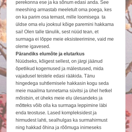
perekonna ese ja ka sõnum edasi anda. See
meeshing armastab meeletult oma poega, kes
on ka parim osa temast, mille loomisega ta
üldse oma elu jooksul kõige paremini hakkama
sai! Olen talle tänulik, sest nüüd tean, et
surmaga ei lõppe meie eksisteerimine, vaid me
oleme igavesed.
Pärandiks elumõte ja elutarkus
Nüüdseks, kõigest sellest, on järgi jäänud
õpetlikud kogemused ja mälestused, mida
vajadusel teistele edasi rääkida. Tänu
hingedega suhtlemisele hakkasin kogu seda
meie maailma tunnetama süvitsi ja ühel hetkel
mõistsin, et üheks meie elu ülesandeks ja
mõtteks võib olla ka surmaga leppimine läbi
enda teostuse. Lased kompleksidest ja
hirmudest lahti, sealhulgas ka surmahirmust
ning hakkad õhina ja rõõmuga inimeseks