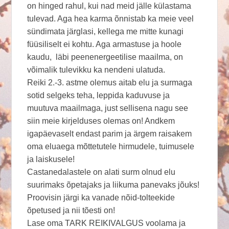
on hinged rahul, kui nad meid jälle külastama
tulevad. Aga hea karma õnnistab ka meie veel
sündimata järglasi, kellega me mitte kunagi
füüsiliselt ei kohtu. Aga armastuse ja hoole
kaudu, läbi peenenergeetilise maailma, on
võimalik tulevikku ka nendeni ulatuda.
Reiki 2.-3. astme olemus aitab elu ja surmaga
sotid selgeks teha, leppida kaduvuse ja
muutuva maailmaga, just sellisena nagu see
siin meie kirjelduses olemas on! Andkem
igapäevaselt endast parim ja ärgem raisakem
oma eluaega mõttetutele hirmudele, tuimusele
ja laiskusele!
Castanedalastele on alati surm olnud elu
suurimaks õpetajaks ja liikuma panevaks jõuks!
Proovisin järgi ka vanade nõid-tolteekide
õpetused ja nii tõesti on!
Lase oma TARK REIKIVALGUS voolama ja