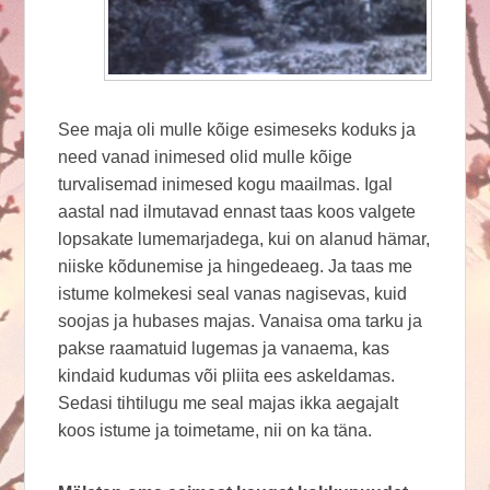
See maja oli mulle kõige esimeseks koduks ja
need vanad inimesed olid mulle kõige
turvalisemad inimesed kogu maailmas. Igal
aastal nad ilmutavad ennast taas koos valgete
lopsakate lumemarjadega, kui on alanud hämar,
niiske kõdunemise ja hingedeaeg. Ja taas me
istume kolmekesi seal vanas nagisevas, kuid
soojas ja hubases majas. Vanaisa oma tarku ja
pakse raamatuid lugemas ja vanaema, kas
kindaid kudumas või pliita ees askeldamas.
Sedasi tihtilugu me seal majas ikka aegajalt
koos istume ja toimetame, nii on ka täna.