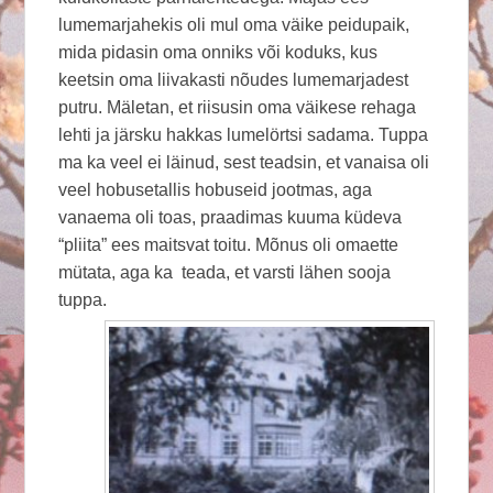
lumemarjahekis oli mul oma väike peidupaik,
mida pidasin oma onniks või koduks, kus
keetsin oma liivakasti nõudes lumemarjadest
putru. Mäletan, et riisusin oma väikese rehaga
lehti ja järsku hakkas lumelörtsi sadama. Tuppa
ma ka veel ei läinud, sest teadsin, et vanaisa oli
veel hobusetallis hobuseid jootmas, aga
vanaema oli toas, praadimas kuuma küdeva
“pliita” ees maitsvat toitu. Mõnus oli omaette
mütata, aga ka teada, et varsti lähen sooja
tuppa.