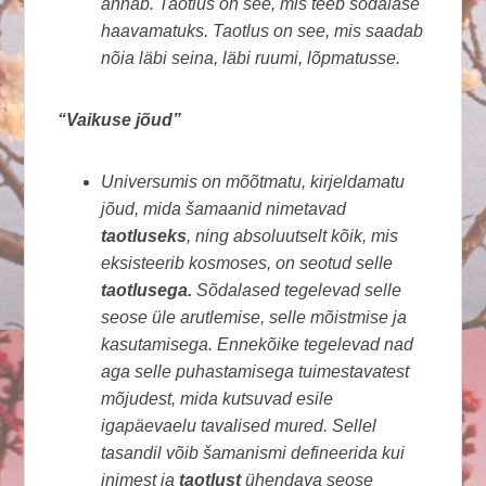
annab. Taotlus on see, mis teeb sõdalase
haavamatuks. Taotlus on see, mis saadab
nõia läbi seina, läbi ruumi, lõpmatusse.
“Vaikuse jõud”
Universumis on mõõtmatu, kirjeldamatu
jõud, mida šamaanid nimetavad
taotluseks
, ning absoluutselt kõik, mis
eksisteerib kosmoses, on seotud selle
taotlusega.
Sõdalased tegelevad selle
seose üle arutlemise, selle mõistmise ja
kasutamisega. Ennekõike tegelevad nad
aga selle puhastamisega tuimestavatest
mõjudest, mida kutsuvad esile
igapäevaelu tavalised mured. Sellel
tasandil võib šamanismi defineerida kui
inimest ja
taotlust
ühendava seose