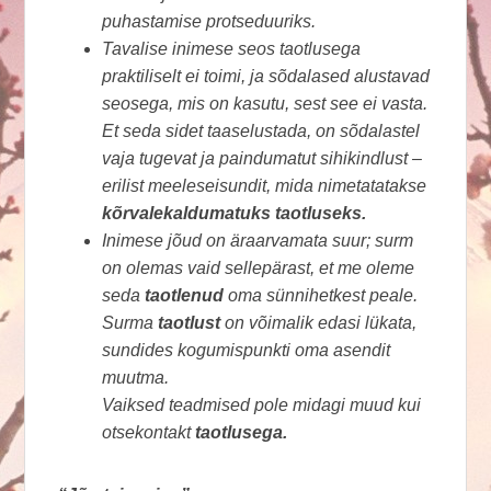
puhastamise protseduuriks.
Tavalise inimese seos taotlusega
praktiliselt ei toimi, ja sõdalased alustavad
seosega, mis on kasutu, sest see ei vasta.
Et seda sidet taaselustada, on sõdalastel
vaja tugevat ja paindumatut sihikindlust –
erilist meeleseisundit, mida nimetatatakse
kõrvalekaldumatuks taotluseks.
Inimese jõud on äraarvamata suur; surm
on olemas vaid sellepärast, et me oleme
seda
taotlenud
oma sünnihetkest peale.
Surma
taotlust
on võimalik edasi lükata,
sundides kogumispunkti oma asendit
muutma.
Vaiksed teadmised pole midagi muud kui
otsekontakt
taotlusega.