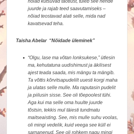
nõiad kutsuvad taotlust, tuleb see nende
juurde ja rajab teed saavutamiseks –
nõiad teostavad alati selle, mida nad
kavatsevad teha.
Taisha Abelar “Nõidade üleminek”
“Olgu, lase ma võtan lonksukese,” ütlesin
ma, kehutatuna uudishimust ja äkilisest
ajest teada saada, mis mängu ta mängib.
Ta võttis kõrvitsapudelilt uuesti korgi maha
ja ulatas selle mulle. Ma raputasin pudelit
ja piilusin sisse. See oli tõepoolest tühi.
Aga kui ma selle oma huulte juurde
tõstsin, tekkis mul täiesti tundmatu
maitseaisting. See, mis mulle suhu voolas,
oli mingi vedelik, kuid veega see küll ei
sarnanenud. See oli rohkem nagu mingi