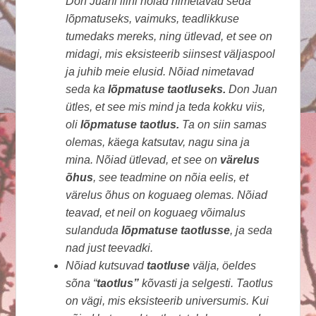
Don Juani liini nõiad nimetavad seda
lõpmatuseks, vaimuks, teadlikkuse
tumedaks mereks, ning ütlevad, et see on
midagi, mis eksisteerib siinsest väljaspool
ja juhib meie elusid. Nõiad nimetavad
seda ka
lõpmatuse taotluseks.
Don Juan
ütles, et see mis mind ja teda kokku viis,
oli
lõpmatuse taotlus.
Ta on siin samas
olemas, käega katsutav, nagu sina ja
mina. Nõiad ütlevad, et see on
värelus
õhus
, see teadmine on nõia eelis, et
värelus õhus on koguaeg olemas. Nõiad
teavad, et neil on koguaeg võimalus
sulanduda
lõpmatuse taotlusse
, ja seda
nad just teevadki.
Nõiad kutsuvad
taotluse
välja, öeldes
sõna “
taotlus”
kõvasti ja selgesti. Taotlus
on vägi, mis eksisteerib universumis. Kui