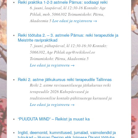
Reiki praktika 1-2-3 astmele Pärnus: sodiaagi reiki
6. juuni, laupäeval, kl 12:30-16 Kontakt: Age
Pihlak, mob. 5066302 Toimumiskoht: Pärnu,
Akadeemia 5
Loe edasi ja registreeru →
Reiki töötuba 2. – 3. astmele Pärnus: reiki terapeutide ja
Meistrite ravipraktikad
7. juuni, pühapäeval, kl 12:30-16:30 Kontakt:
5066302, Age Pihlak age@reikikool.ee
Toimumiskoht: Pärnu, Akadeemia 5
Loe edasi ja registreeru →
Reiki 2. astme jätkukursus reiki terapeudile Tallinnas
Reiki 2. astme ravisuunitlusega jätkukursus reiki
terapeudile 2026 Kahepäevased ja
traditsioonilise kontakt-pühitsustega kursused ja
Loe edasi ja registreeru →
“PUUDUTA MIND” – Reikist ja muust ka
Inglid, deemonid, kummitused, jumalad, vaimolendid ja
tulnukad – Human Design ehk Inimese Disaini töötuba