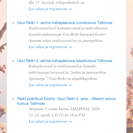
Õie 37. Suvisele reikipraktikale on
Loe edasi ja registreeru →
Usui Reiki 1. astme kahepäevane suvekursus Tallinnas
Traditsiooniliselt kahepäevased ja individuaalse
kontakt-pühitsusega Usui Reiki kursused Eestis!
Anname edasi traditsioonilise ja juurtepõhise
Loe edasi ja registreeru →
Usui Reiki 2. astme kahepäevane baaskursus Tallinnas
Kahepäevased ja traditsioonilise kontakt-
pühitsustega kursused ja “puhta ja juurtepõhise
õpetusega”! Usui Reiki on algallikapõhine
Loe edasi ja registreeru →
Reiki praktikud Eestis: Usui Reiki 3. aste – Meistri astme
kursus Tallinnas
Järgmine 3. astme kursus TALLINNAS, 2026
11.-12. aprill, L kl 12:30-18 ja P kl
Loe edasi ja registreeru →