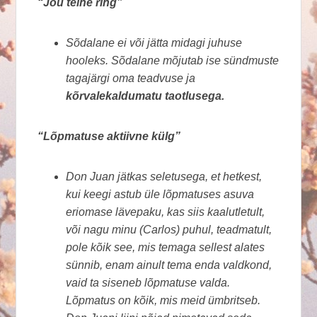
“Jõu teine ring”
Sõdalane ei või jätta midagi juhuse
hooleks. Sõdalane mõjutab ise sündmuste
tagajärgi oma teadvuse ja
kõrvalekaldumatu taotlusega.
“Lõpmatuse aktiivne külg”
Don Juan jätkas seletusega, et hetkest,
kui keegi astub üle lõpmatuses asuva
eriomase lävepaku, kas siis kaalutletult,
või nagu minu (Carlos) puhul, teadmatult,
pole kõik see, mis temaga sellest alates
sünnib, enam ainult tema enda valdkond,
vaid ta siseneb lõpmatuse valda.
Lõpmatus on kõik, mis meid ümbritseb.