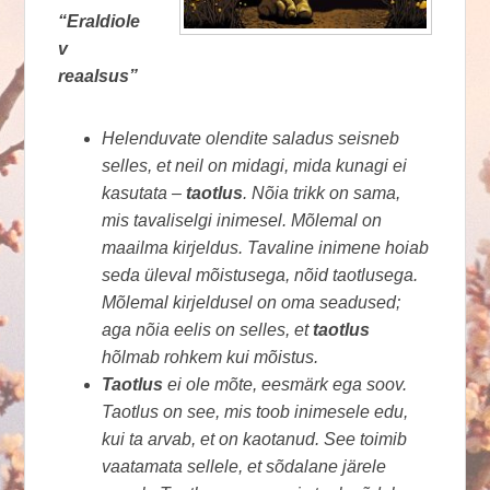
“Eraldiole
v
reaalsus”
Helenduvate olendite saladus seisneb
selles, et neil on midagi, mida kunagi ei
kasutata –
taotlus
. Nõia trikk on sama,
mis tavaliselgi inimesel. Mõlemal on
maailma kirjeldus. Tavaline inimene hoiab
seda üleval mõistusega, nõid taotlusega.
Mõlemal kirjeldusel on oma seadused;
aga nõia eelis on selles, et
taotlus
hõlmab rohkem kui mõistus.
Taotlus
ei ole mõte, eesmärk ega soov.
Taotlus on see, mis toob inimesele edu,
kui ta arvab, et on kaotanud. See toimib
vaatamata sellele, et sõdalane järele