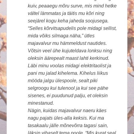
kuiv, peaaegu mõru surve, mis mind hetke
vältel lämmatas ja täitis mu kõri ning
seejärel kogu keha jaheda soojusega.
“Selles kõrvitsapudelis pole midagi sellist,
mida võiks silmaga näha,” ütles
majavalvur mu hämmeldust nautides.
Võtsin veel ühe kujuteldava lonksu ning
oleksin äärepealt maast lahti kerkinud.
Läbi minu voolas midagi elektritaolist ja
pani mu jalad kihelema. Kihelus liikus
mööda jalgu ülespoole, sealt piki
selgroogu kui tulenool ja kui see pähe
sisenes, ei puudunud palju, et oleksin
minestanud.
Nägin, kuidas majavalvur naeru käes
nagu pajats üles-alla keksis. Kui ma
tasakaalu jälle mõnevõrra tagasi sain,
läksin vihaselt tema poole. “Mis kurat seal