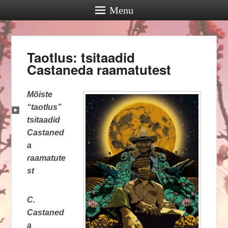
Menu
Taotlus: tsitaadid
Castaneda raamatutest
Mõiste
“taotlus”
tsitaadid
Castaned
a
raamatute
st
C.
Castaned
a