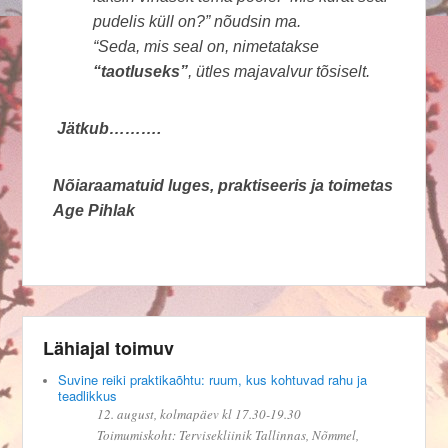
pudelis küll on?” nõudsin ma.
“Seda, mis seal on, nimetatakse
“taotluseks”
, ütles majavalvur tõsiselt.
Jätkub……….
Nõiaraamatuid luges, praktiseeris ja toimetas
Age Pihlak
Lähiajal toimuv
Suvine reiki praktikaõhtu: ruum, kus kohtuvad rahu ja
teadlikkus
12. august, kolmapäev kl 17.30-19.30
Toimumiskoht: Tervisekliinik Tallinnas, Nõmmel,