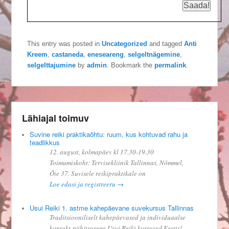
This entry was posted in
Uncategorized
and tagged
Anti
Kreem
,
castaneda
,
eneseareng
,
selgeltnägemine
,
selgelttajumine
by
admin
. Bookmark the
permalink
.
Lähiajal toimuv
Suvine reiki praktikaõhtu: ruum, kus kohtuvad rahu ja
teadlikkus
12. august, kolmapäev kl 17.30-19.30
Toimumiskoht: Tervisekliinik Tallinnas, Nõmmel,
Õie 37. Suvisele reikipraktikale on
Loe edasi ja registreeru →
Usui Reiki 1. astme kahepäevane suvekursus Tallinnas
Traditsiooniliselt kahepäevased ja individuaalse
kontakt-pühitsusega Usui Reiki kursused Eestis!