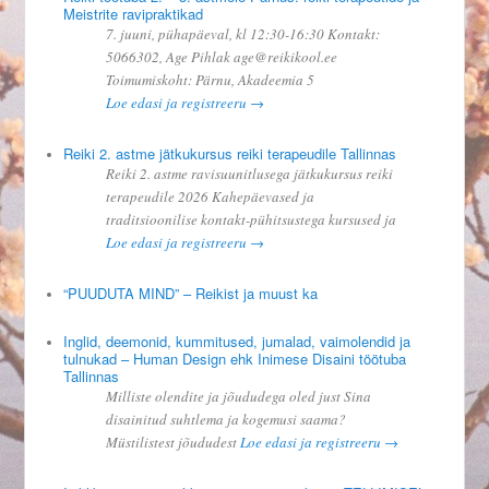
Meistrite ravipraktikad
7. juuni, pühapäeval, kl 12:30-16:30 Kontakt:
5066302, Age Pihlak age@reikikool.ee
Toimumiskoht: Pärnu, Akadeemia 5
Loe edasi ja registreeru →
Reiki 2. astme jätkukursus reiki terapeudile Tallinnas
Reiki 2. astme ravisuunitlusega jätkukursus reiki
terapeudile 2026 Kahepäevased ja
traditsioonilise kontakt-pühitsustega kursused ja
Loe edasi ja registreeru →
“PUUDUTA MIND” – Reikist ja muust ka
Inglid, deemonid, kummitused, jumalad, vaimolendid ja
tulnukad – Human Design ehk Inimese Disaini töötuba
Tallinnas
Milliste olendite ja jõududega oled just Sina
disainitud suhtlema ja kogemusi saama?
Müstilistest jõududest
Loe edasi ja registreeru →