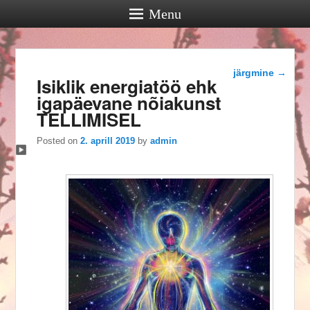
Menu
Post
järgmine
→
Isiklik energiatöö ehk
navigation
igapäevane nõiakunst
TELLIMISEL
Posted on
2. aprill 2019
by
admin