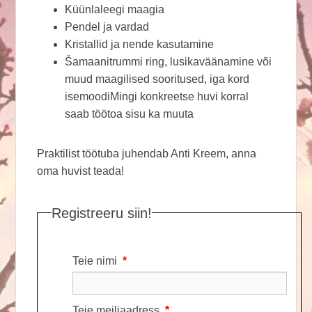
Küünlaleegi maagia
Pendel ja vardad
Kristallid ja nende kasutamine
Šamaanitrummi ring, lusikaväänamine või
muud maagilised sooritused, iga kord
isemoodiMingi konkreetse huvi korral
saab töötoa sisu ka muuta
Praktilist töötuba juhendab Anti Kreem, anna
oma huvist teada!
Registreeru siin!
Teie nimi
*
Teie meiliaadress
*