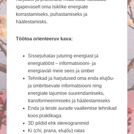
igapevaselt oma isiklike energiate
korrastamiseks, puhastamiseks ja
häälestamisks.
Töötoa orienteeruv kava:
Sissejuhatav juturing energiast ja
energiatööst – informatsiooni- ja
energiaväli meie sees ja ümber
Tehnikad ja harjutused oma enda elujõu-
ja ümbritsevate informatsiooni ning
energiate tajumise suurendamiseks,
transformeerimiseks ja häälestamiseks
Enda ja teiste aurade vaatlemise tehnikad
koos praktikaga
3D pildid ehk stereogrammid
Ki (chi, prana, elujõu) ratas