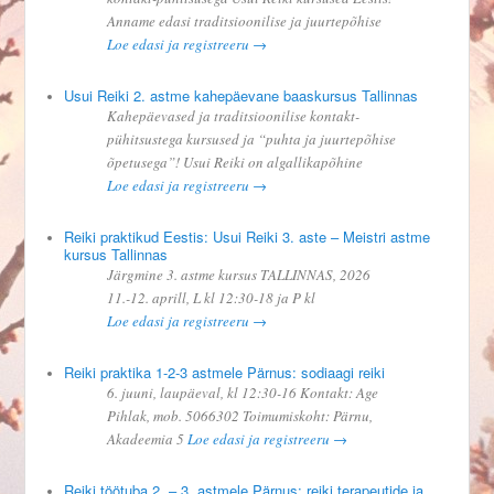
Anname edasi traditsioonilise ja juurtepõhise
Loe edasi ja registreeru →
Usui Reiki 2. astme kahepäevane baaskursus Tallinnas
Kahepäevased ja traditsioonilise kontakt-
pühitsustega kursused ja “puhta ja juurtepõhise
õpetusega”! Usui Reiki on algallikapõhine
Loe edasi ja registreeru →
Reiki praktikud Eestis: Usui Reiki 3. aste – Meistri astme
kursus Tallinnas
Järgmine 3. astme kursus TALLINNAS, 2026
11.-12. aprill, L kl 12:30-18 ja P kl
Loe edasi ja registreeru →
Reiki praktika 1-2-3 astmele Pärnus: sodiaagi reiki
6. juuni, laupäeval, kl 12:30-16 Kontakt: Age
Pihlak, mob. 5066302 Toimumiskoht: Pärnu,
Akadeemia 5
Loe edasi ja registreeru →
Reiki töötuba 2. – 3. astmele Pärnus: reiki terapeutide ja