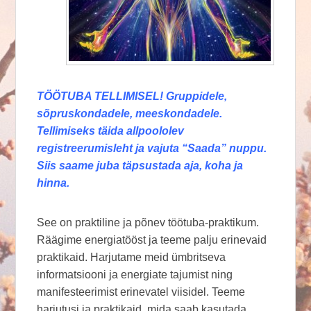
TÖÖTUBA TELLIMISEL! Gruppidele,
sõpruskondadele, meeskondadele.
Tellimiseks täida allpoololev
registreerumisleht ja vajuta “Saada” nuppu.
Siis saame juba täpsustada aja, koha ja
hinna.
See on praktiline ja põnev töötuba-praktikum.
Räägime energiatööst ja teeme palju erinevaid
praktikaid. Harjutame meid ümbritseva
informatsiooni ja energiate tajumist ning
manifesteerimist erinevatel viisidel. Teeme
harjutusi ja praktikaid, mida saab kasutada