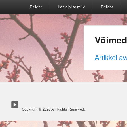
Primary
Esileht
Lähiajal toimuv
Reikist
menu
Võimed
Artikkel a
Copyright © 2026
All Rights Reserved.