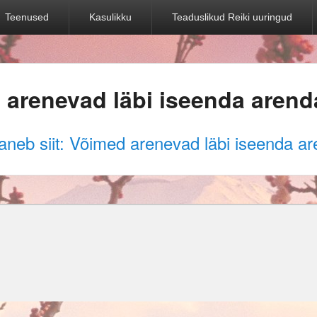
Teenused
Kasulikku
Teaduslikud Reiki uuringud
 arenevad läbi iseenda aren
vaneb siit: Võimed arenevad läbi iseenda a